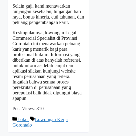
Selain gaji, kami menawarkan
tunjangan kesehatan, tunjangan hari
raya, bonus kinerja, cuti tahunan, dan
peluang pengembangan karir.
Kesimpulannya, lowongan Legal
Commercial Specialist di Provinsi
Gorontalo ini menawarkan peluang
karir yang menarik bagi para
profesional hukum. Informasi yang
diberikan di atas hanyalah referensi,
untuk informasi lebih lanjut dan
aplikasi silakan kunjungi website
resmi perusahaan yang tertera.
Ingatlah bahwa semua proses
perekrutan di perusahaan yang
bereputasi baik tidak dipungut biaya
apapun.
Post Views:
810
Kategori
Tag
Loker
Lowongan Kerja
Gorontalo