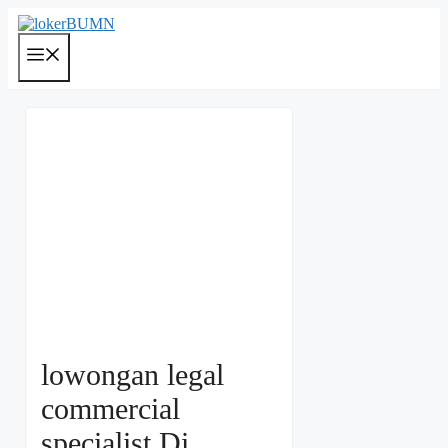
Langsung
ke
isi
Menu
lowongan legal
commercial
specialist Di