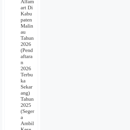
Alfam
art Di
Kabu
paten
Malin
au
Tahun
2026
(Pend
aftara
n
2026
Terbu
ka
Sekar
ang)
Tahun
2025
(Seger
a
Ambil
Kese