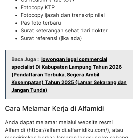
Fotocopy KTP
Fotocopy ijazah dan transkrip nilai
Pas foto terbaru
Surat keterangan sehat dari dokter
Surat referensi (jika ada)
Baca Juga :
lowongan legal commercial
specialist Di Kabupaten Lampung Tahun 2026
(Pendaftaran Terbuka, Segera Ambil
Kesempatan) Tahun 2025 (Lamar Sekarang dan
Jangan Tunda)
Cara Melamar Kerja di Alfamidi
Anda dapat melamar melalui website resmi
Alfamidi (
https://alfamidi.alfamidiku.com/
), atau
mengirimkan berkas lamaran langsung ke cabang