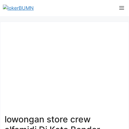
Langsung
M
ke
isi
lowongan store crew