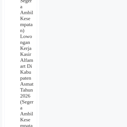
Seger
a
Ambil
Kese
mpata
n)
Lowo
ngan
Kerja
Kasir
Alfam
art Di
Kabu
paten
Asmat
Tahun
2026
(Seger
a
Ambil
Kese
mpata