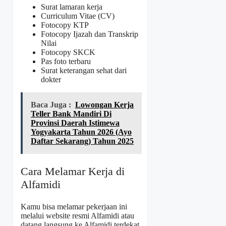
Surat lamaran kerja
Curriculum Vitae (CV)
Fotocopy KTP
Fotocopy Ijazah dan Transkrip
Nilai
Fotocopy SKCK
Pas foto terbaru
Surat keterangan sehat dari
dokter
Baca Juga :
Lowongan Kerja
Teller Bank Mandiri Di
Provinsi Daerah Istimewa
Yogyakarta Tahun 2026 (Ayo
Daftar Sekarang) Tahun 2025
Cara Melamar Kerja di
Alfamidi
Kamu bisa melamar pekerjaan ini
melalui website resmi Alfamidi atau
datang langsung ke Alfamidi terdekat