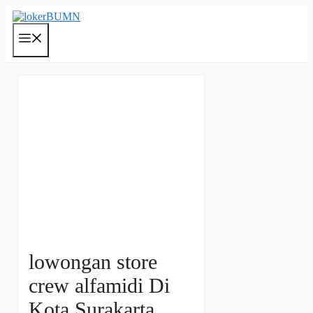
Langsung
ke
isi
Menu
lowongan store
crew alfamidi Di
Kota Surakarta