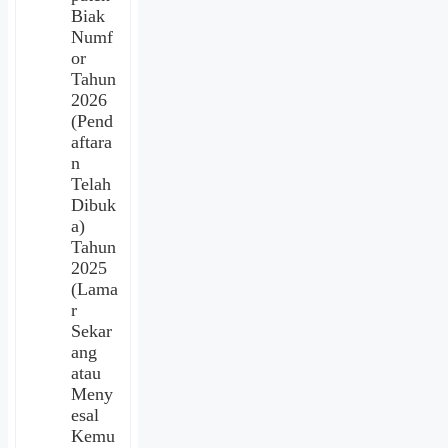
Biak
Numf
or
Tahun
2026
(Pend
aftara
n
Telah
Dibuk
a)
Tahun
2025
(Lama
r
Sekar
ang
atau
Meny
esal
Kemu