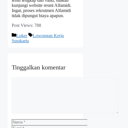
lebih lengkap dan valid, silakan
kunjungi website resmi Alfamidi.
Ingat, proses rekrutmen Alfamidi
tidak dipungut biaya apapun.
Post Views:
788
Kategori
Tag
Loker
Lowongan Kerja
Surakarta
Tinggalkan komentar
Komentar
Nama
Surel