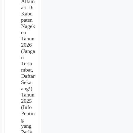
Alfam
art Di
Kabu
paten
Nagek
eo
Tahun
2026
(Janga
n
Terla
mbat,
Daftar
Sekar
ang!)
Tahun
2025
(Info
Pentin
g
yang
Perlu