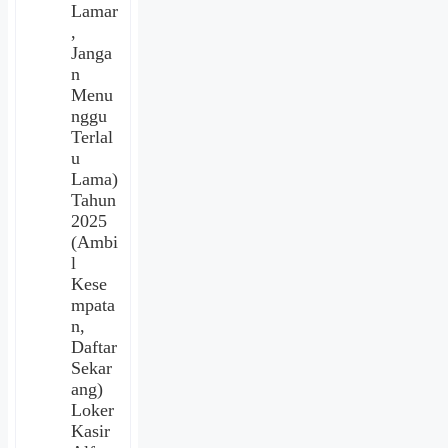
Lamar
,
Janga
n
Menu
nggu
Terlal
u
Lama)
Tahun
2025
(Ambi
l
Kese
mpata
n,
Daftar
Sekar
ang)
Loker
Kasir