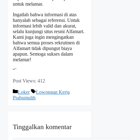
untuk melamar.
Ingatlah bahwa informasi di atas
hanyalah sebagai referensi. Untuk
informasi lebih valid dan akurat,
selalu kunjungi situs resmi Alfamart.
Kami juga ingin mengingatkan
bahwa semua proses rekrutmen di
Alfamart tidak dipungut biaya
apapun. Semoga sukses dalam
melamar!
“`
Post Views:
412
Kategori
Tag
Loker
Lowongan Kerja
Prabumulih
Tinggalkan komentar