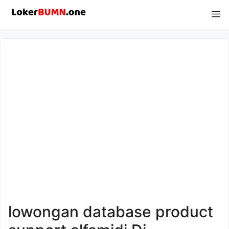
Langsung
M
ke
isi
lowongan database product